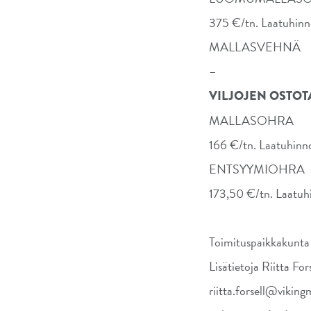
375 €/tn. Laatuhinno
MALLASVEHNÄ
–
VILJOJEN OSTOTA
MALLASOHRA
166 €/tn. Laatuhinno
ENTSYYMIOHRA
173,50 €/tn. Laatuhi
Toimituspaikkakunta
Lisätietoja Riitta For
riitta.forsell@vikin