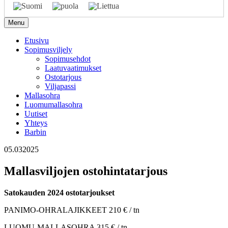
Menu
Etusivu
Sopimusviljely
Sopimusehdot
Laatuvaatimukset
Ostotarjous
Viljapassi
Mallasohra
Luomumallasohra
Uutiset
Yhteys
Barbin
05.03
2025
Mallasviljojen ostohintatarjous
Satokauden 2024 ostotarjoukset
PANIMO-OHRALAJIKKEET 210 € / tn
LUOMU-MALLASOHRA 315 € / tn