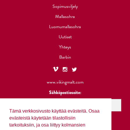
Sopimusviljely
Mallasohra
Luomumallasohra
Uutiset
Yhteys
Barbin
www.vikingmalt.com
Sähköpostiosoite:
Tämä verkkosivusto käyttää evästeitä. Osaa
evästeistä käytetään tilastollisiin
tarkoituksiin, ja osa liittyy kolmansien