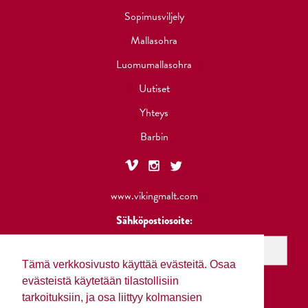
Sopimusviljely
Mallasohra
Luomumallasohra
Uutiset
Yhteys
Barbin
www.vikingmalt.com
Sähköpostiosoite:
Tämä verkkosivusto käyttää evästeitä. Osaa
evästeistä käytetään tilastollisiin
tarkoituksiin, ja osa liittyy kolmansien