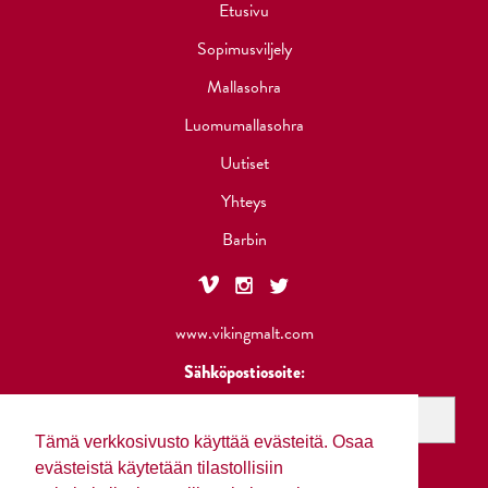
Etusivu
Sopimusviljely
Mallasohra
Luomumallasohra
Uutiset
Yhteys
Barbin
www.vikingmalt.com
Sähköpostiosoite:
Tämä verkkosivusto käyttää evästeitä. Osaa
evästeistä käytetään tilastollisiin