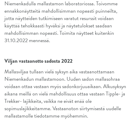
Niemenkadulla mallastamon laboratoriossa. Toivomme
ennakkonäytteitä mahdollisimman nopeasti puinneilta,
jotta näytteiden tutkimiseen varatut resurssit voidaan
käyttää tehokkaasti hyväksi ja näytetulokset saadaan
mahdollisimman nopeasti. Toimita näytteet kuitenkin
31.10.2022 mennessä.
Viljan vastaanotto sadosta 2022
Mallasviljaa tullaan vielä syksyn aika vastaanottamaan
Niemenkadun mallastamoon. Uuden sadon mallasohraa
voidaan ottaa vastaan myös sadonkorjuuaikaan. Alkusyksyn
aikana meillä on vielä mahdollisuus ottaa vastaan Tipple- ja
Trekker- lajikkeita, vaikka ne eivät enää ole
sopimuslajikkeitamme. Vastaanoton siirtymisestä uudelle
mallastamolle tiedotamme myöhemmin.