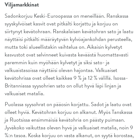
Viljamarkkinat
Sadonkorjuu Keski-Euroopassa on meneillään. Ranskassa
syyskylvöiset kasvit ovat pitkälti korjattu ja korjuu on
siirtynyt kevätohraan. Ranskalaisen kevätohran sato ja laatu
näyttäisi pitkälti määräytyvän kylvöajankohdan perusteella,
mutta toki alueellistakin vaihtelua on. Aikaisin kylvetyt
kasvustot ovat selvinneet kuivasta keväästä huomattavasti
paremmin kuin myöhään kylvetyt ja siksi sato- ja
valkuaistasoissa näyttäisi olevan hajontaa. Valkuaiset
kevätohrissa ovat olleet kaikkea 9 % ja 12 % välillä. Isossa-
Britanniassa syysohrien sato on ollut hyvä läpi linjan ja
valkuaiset matalia.
Puolassa syysohrat on pääosin korjattu. Sadot ja laatu ovat
olleet hyviä. Kevätohran korjuu on alkanut. Myös Tanskassa
ja Ruotsissa ensimmäisiä kevätohria on päästy puimaan.
Jyväkoko vaikuttaa olevan hyvä ja valkuaiset matalia, noin 9
%:n tasoa. Koska korjuu on vasta alkanut, on syytä korostaa,